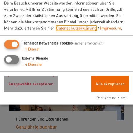
Beim Besuch unserer Website werden Informationen über Sie
Neumarkts Altstadt
verarbeitet. Mit Ihrer Zustimmung können diese auch an Dritte, z.B.
zum Zweck der statistischen Auswertung, übermittelt werden. Sie
können die hier vorgenommenen Einstellungen jederzeit abändern.
Mehr dazu erfahren Sie hier:
Datenschutzerklärung
/
Impressum
.
Technisch notwendige Cookies
(immer erforderlich)
↓
1
Dienst
Externe Dienste
↓
4
Dienste
Ausgewählte akzeptieren
Alle akzeptieren
Realisiert mit Klaro!
Führungen und Exkursionen
Ganzjährig buchbar