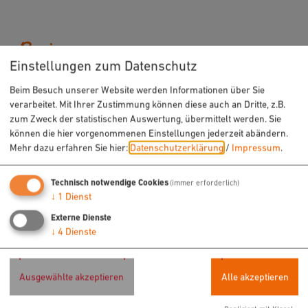
Preis
Einstellungen zum Datenschutz
Beim Besuch unserer Website werden Informationen über Sie
180,- €
verarbeitet. Mit Ihrer Zustimmung können diese auch an Dritte, z.B.
zum Zweck der statistischen Auswertung, übermittelt werden. Sie
Anmeldung ist erforderlich!
können die hier vorgenommenen Einstellungen jederzeit abändern.
Mehr dazu erfahren Sie hier:
Datenschutzerklärung
/
Impressum
.
Technisch notwendige Cookies
(immer erforderlich)
↓
1
Dienst
Externe Dienste
↓
4
Dienste
Möchten Sie von „OpenStreetMap/Leaflet“
bereitgestellte externe Inhalte laden?
Ausgewählte akzeptieren
Alle akzeptieren
Ja
Immer