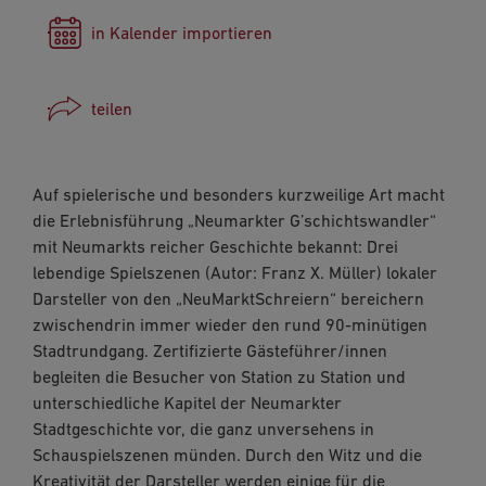
in Kalender importieren
teilen
Facebook
Auf spielerische und besonders kurzweilige Art macht
WhatsApp
die Erlebnisführung „Neumarkter G’schichtswandler“
mit Neumarkts reicher Geschichte bekannt: Drei
Link kopieren
lebendige Spielszenen (Autor: Franz X. Müller) lokaler
E-Mail
Darsteller von den „NeuMarktSchreiern“ bereichern
zwischendrin immer wieder den rund 90-minütigen
Stadtrundgang. Zertifizierte Gästeführer/innen
begleiten die Besucher von Station zu Station und
unterschiedliche Kapitel der Neumarkter
Stadtgeschichte vor, die ganz unversehens in
Schauspielszenen münden. Durch den Witz und die
Kreativität der Darsteller werden einige für die