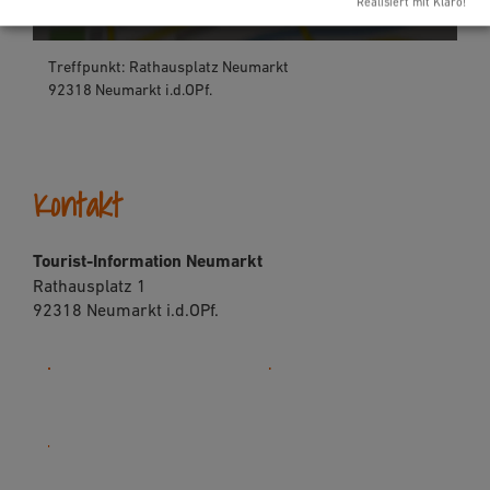
Realisiert mit Klaro!
Treffpunkt: Rathausplatz Neumarkt
92318 Neumarkt i.d.OPf.
Kontakt
Tourist-Information Neumarkt
Rathausplatz 1
92318 Neumarkt i.d.OPf.
09181 255-125
E-Mail
Website