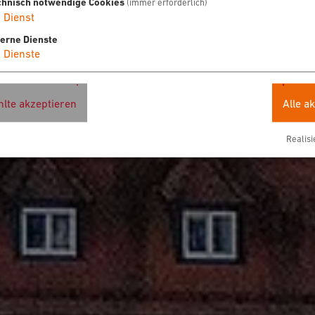
chnisch notwendige Cookies
(immer erforderlich)
1
Dienst
terne Dienste
4
Dienste
lte akzeptieren
Alle a
Realisi