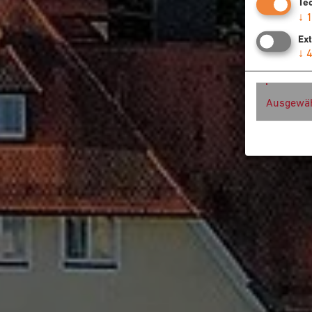
Te
↓
Ex
↓
Ausgewäh