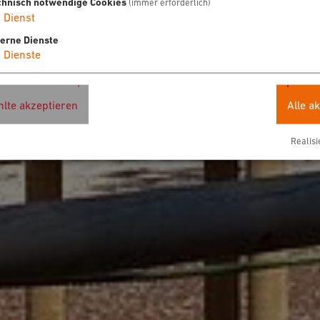
chnisch notwendige Cookies
(immer erforderlich)
1
Dienst
terne Dienste
4
Dienste
lte akzeptieren
Alle a
Realisi