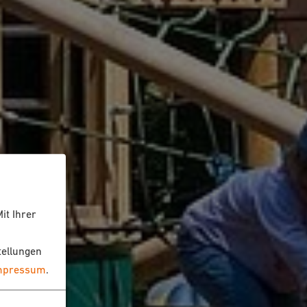
it Ihrer
tellungen
mpressum
.