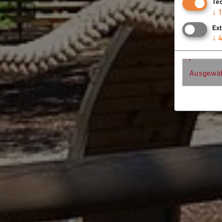
Te
↓
Ex
↓
Ausgewäh