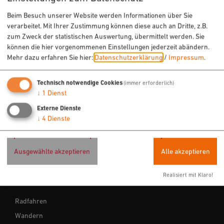
Beim Besuch unserer Website werden Informationen über Sie
verarbeitet. Mit Ihrer Zustimmung können diese auch an Dritte, z.B.
zum Zweck der statistischen Auswertung, übermittelt werden. Sie
können die hier vorgenommenen Einstellungen jederzeit abändern.
Pressetexte zum Download
Mehr dazu erfahren Sie hier:
Datenschutzerklärung
/
Impressum
.
Technisch notwendige Cookies
(immer erforderlich)
↓
1
Dienst
Externe Dienste
↓
4
Dienste
Ausgewählte akzeptieren
Alle akzeptieren
Realisiert mit Klaro!
URLAUB & FREIZEIT
Radfahren
Wandern