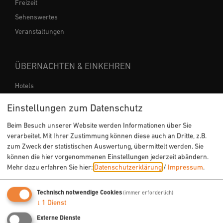
Freizeit
Sehenswertes
Veranstaltungen
ÜBERNACHTEN & EINKEHREN
Hotels
Ferienwohnungen
Einstellungen zum Datenschutz
Gastronomie
Beim Besuch unserer Website werden Informationen über Sie
verarbeitet. Mit Ihrer Zustimmung können diese auch an Dritte, z.B.
zum Zweck der statistischen Auswertung, übermittelt werden. Sie
SERVICE
können die hier vorgenommenen Einstellungen jederzeit abändern.
Mehr dazu erfahren Sie hier:
Datenschutzerklärung
/
Impressum
.
Tourist-Info
Infomaterial bestellen
Technisch notwendige Cookies
(immer erforderlich)
Stadtführung buchen
↓
1
Dienst
Externe Dienste