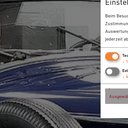
Einste
Beim Besuch
Zustimmung
Auswertung
jederzeit a
Te
↓
Ex
↓
Ausgewäh