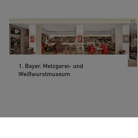
1. Bayer. Metzgerei- und
Weißwurstmuseum