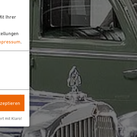
it Ihrer
tellungen
mpressum
.
kzeptieren
ert mit Klaro!