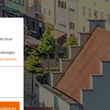
it Ihrer
tellungen
mpressum
.
kzeptieren