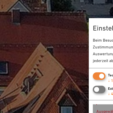
Einste
Beim Besuch
Zustimmung
Auswertung
jederzeit a
Te
↓
Ex
↓
Ausgewäh