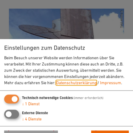
Einstellungen zum Datenschutz
Beim Besuch unserer Website werden Informationen über Sie
verarbeitet. Mit Ihrer Zustimmung können diese auch an Dritte, z.B.
zum Zweck der statistischen Auswertung, übermittelt werden. Sie
können die hier vorgenommenen Einstellungen jederzeit abändern.
Mehr dazu erfahren Sie hier:
Datenschutzerklärung
/
Impressum
.
Technisch notwendige Cookies
(immer erforderlich)
Eppelein-Denkmal von Franz Pröbster
↓
1
Dienst
Kunzel
Externe Dienste
↓
4
Dienste