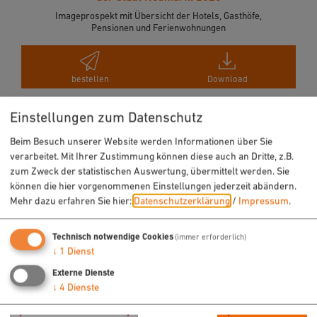
Imageprospekt mit Übersicht der Hotels, Gasthöfe,
Pensionen und Ferienwohnungen
bestellen
Download
Einstellungen zum Datenschutz
Beim Besuch unserer Website werden Informationen über Sie
verarbeitet. Mit Ihrer Zustimmung können diese auch an Dritte, z.B.
zum Zweck der statistischen Auswertung, übermittelt werden. Sie
URLAUB & FREIZEIT
können die hier vorgenommenen Einstellungen jederzeit abändern.
Mehr dazu erfahren Sie hier:
Datenschutzerklärung
/
Impressum
.
Radfahren
Wandern
Technisch notwendige Cookies
(immer erforderlich)
Freizeit
↓
1
Dienst
Sehenswertes
Externe Dienste
↓
4
Dienste
Veranstaltungen