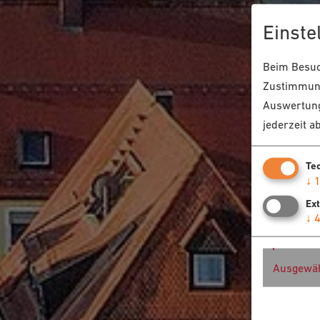
Einste
Beim Besuch
Zustimmung
Auswertung
jederzeit a
Te
↓
Ex
↓
Ausgewäh