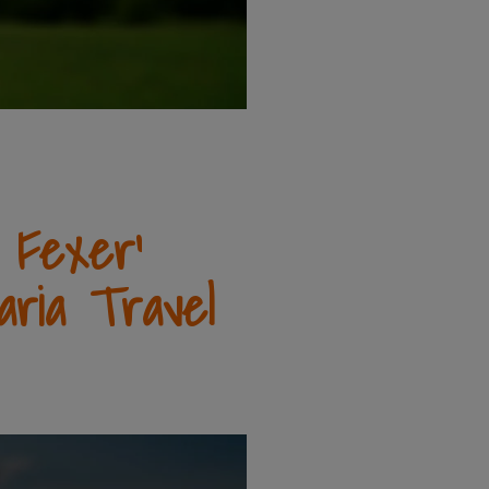
e Fexer'
aria Travel