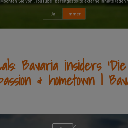
Möchten Sie von „YouTube“ bereitgestellte externe Inhalte laden?
Ja
Immer
als: Bavaria insiders 'Di
passion & hometown | Bav