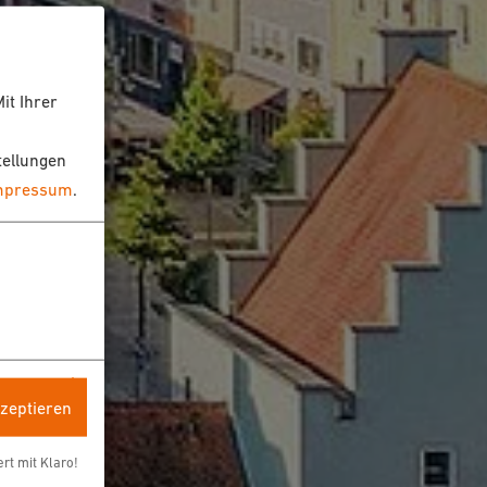
it Ihrer
tellungen
mpressum
.
kzeptieren
ert mit Klaro!