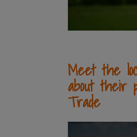
Meet the loc
about their 
Trade