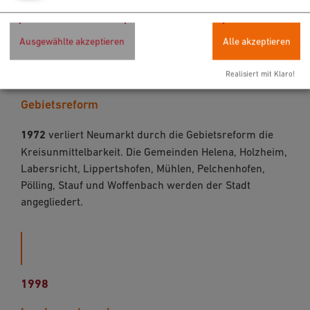
Ausgewählte akzeptieren
Alle akzeptieren
Realisiert mit Klaro!
1972
Gebietsreform
1972
verliert Neumarkt durch die Gebietsreform die
Kreisunmittelbarkeit. Die Gemeinden Helena, Holzheim,
Labersricht, Lippertshofen, Mühlen, Pelchenhofen,
Pölling, Stauf und Woffenbach werden der Stadt
angegliedert.
1998