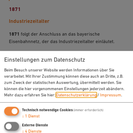
1871
Industriezeitalter
1871
folgt der Anschluss an das bayerische
Eisenbahnnetz, der das Industriezeitalter einläutet.
Einstellungen zum Datenschutz
Beim Besuch unserer Website werden Informationen über Sie
verarbeitet. Mit Ihrer Zustimmung können diese auch an Dritte, z.B.
1945
zum Zweck der statistischen Auswertung, übermittelt werden. Sie
Zerstörung und Wiederaufbau
können die hier vorgenommenen Einstellungen jederzeit abändern.
Mehr dazu erfahren Sie hier:
Datenschutzerklärung
/
Impressum
.
Am
19. April 1945
, kurz vor Ende des Zweiten
Weltkriegs, zerstören amerikanische Luftangriffe den
Technisch notwendige Cookies
(immer erforderlich)
mittelalterlichen Stadtkern fast vollständig. Der
↓
1
Dienst
Wiederaufbau erfolgt rasch und unter Wahrung des
Externe Dienste
historischen Stadtbildes.
↓
4
Dienste