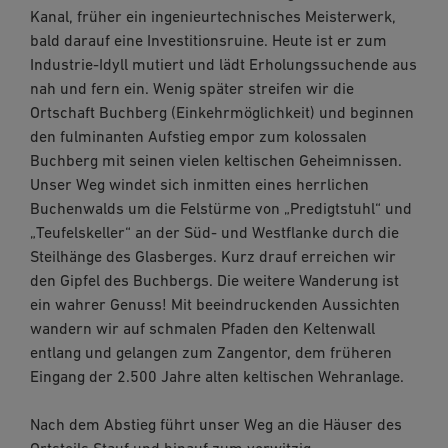
Kanal, früher ein ingenieurtechnisches Meisterwerk,
bald darauf eine Investitionsruine. Heute ist er zum
Industrie-Idyll mutiert und lädt Erholungssuchende aus
nah und fern ein. Wenig später streifen wir die
Ortschaft Buchberg (Einkehrmöglichkeit) und beginnen
den fulminanten Aufstieg empor zum kolossalen
Buchberg mit seinen vielen keltischen Geheimnissen.
Unser Weg windet sich inmitten eines herrlichen
Buchenwalds um die Felstürme von „Predigtstuhl“ und
„Teufelskeller“ an der Süd- und Westflanke durch die
Steilhänge des Glasberges. Kurz drauf erreichen wir
den Gipfel des Buchbergs. Die weitere Wanderung ist
ein wahrer Genuss! Mit beeindruckenden Aussichten
wandern wir auf schmalen Pfaden den Keltenwall
entlang und gelangen zum Zangentor, dem früheren
Eingang der 2.500 Jahre alten keltischen Wehranlage.
Nach dem Abstieg führt unser Weg an die Häuser des
Ortsteils Stauf und hinauf zum vorwitzig