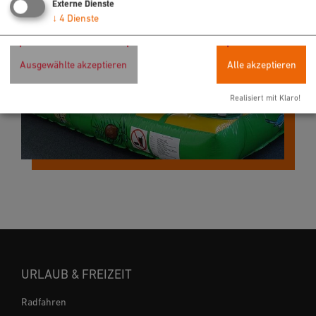
Externe Dienste
↓
4
Dienste
Ausgewählte akzeptieren
Alle akzeptieren
Realisiert mit Klaro!
URLAUB & FREIZEIT
Radfahren