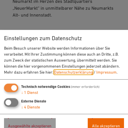
Neumarkt im Herzen des Stadtquartiers
„NeuerMarkt“ in unmittelbarer Nähe zu Neumarkts
Alt- und Innenstadt.
Einstellungen zum Datenschutz
Beim Besuch unserer Website werden Informationen über Sie
verarbeitet. Mit Ihrer Zustimmung können diese auch an Dritte, z.B.
zum Zweck der statistischen Auswertung, übermittelt werden. Sie
können die hier vorgenommenen Einstellungen jederzeit abändern.
Mehr dazu erfahren Sie hier:
Datenschutzerklärung
/
Impressum
.
Technisch notwendige Cookies
(immer erforderlich)
↓
1
Dienst
Externe Dienste
↓
4
Dienste
Ausgewählte akzeptieren
Alle akzeptieren