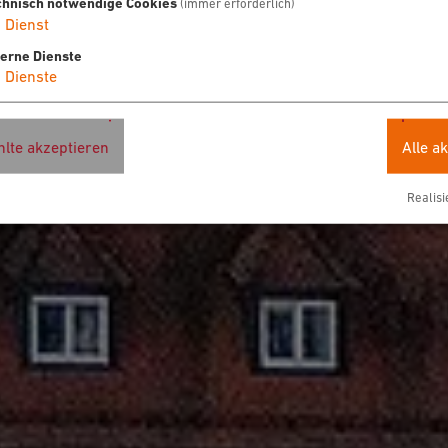
chnisch notwendige Cookies
(immer erforderlich)
1
Dienst
terne Dienste
4
Dienste
lte akzeptieren
Alle a
Realisi