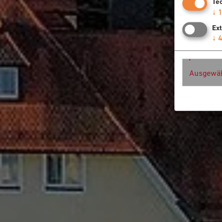
Te
↓
Ex
↓
Ausgewäh