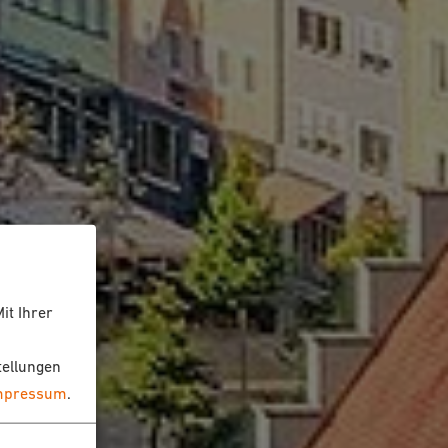
it Ihrer
tellungen
mpressum
.