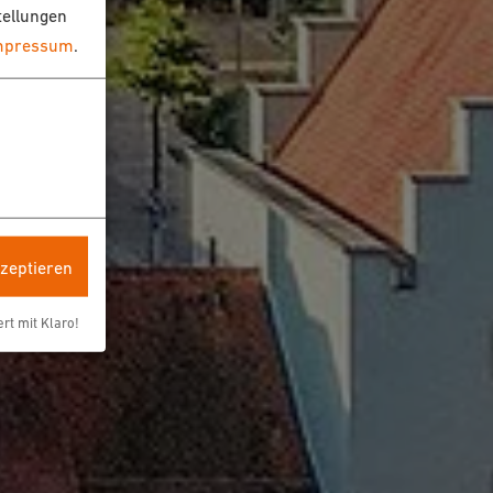
tellungen
mpressum
.
kzeptieren
ert mit Klaro!