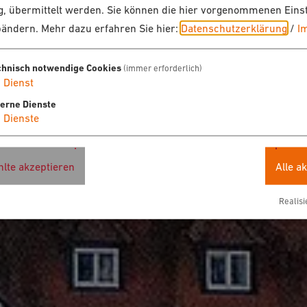
, übermittelt werden. Sie können die hier vorgenommenen Eins
bändern.
Mehr dazu erfahren Sie hier:
Datenschutzerklärung
/
I
chnisch notwendige Cookies
(immer erforderlich)
1
Dienst
terne Dienste
4
Dienste
lte akzeptieren
Alle a
Realisi