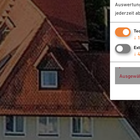
Auswertung
jederzeit a
Te
↓
Ex
↓
Ausgewäh