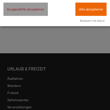
So. 28.06. - So. 11.10.26
Ausgewählte akzeptieren
Alle akzeptieren
Veronika Hilger, Lothar-Fischer-Preis 2025
Sonderausstellung im Museum Lothar
Realisiert mit Klaro!
Fischer
URLAUB & FREIZEIT
Radfahren
Wandern
Freizeit
Sehenswertes
Veranstaltungen