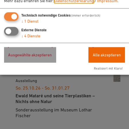
Mehr dazu erfahren Sie hier:
Datenschutzerklärung
/
Impressum
.
Technisch notwendige Cookies
(immer erforderlich)
↓
1
Dienst
Externe Dienste
↓
4
Dienste
Ausgewählte akzeptieren
Alle akzeptieren
Realisiert mit Klaro!
Ausstellung
So. 25.10.26 - So. 31.01.27
Ewald Mataré und seine Tierplastiken –
Nichts ohne Natur
Sonderausstellung im Museum Lothar
Fischer