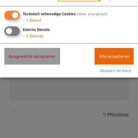
Fax*
Technisch notwendige Cookies
(immer erforderlich)
↓
1
Dienst
Externe Dienste
↓
4
Dienste
E-Mail*
Ausgewählte akzeptieren
Alle akzeptieren
Nachricht
Realisiert mit Klaro!
*) Pflichtfeld
Absenden