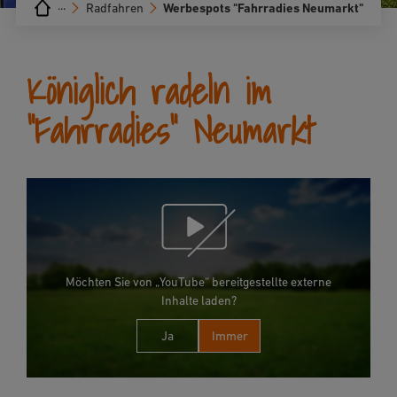
···
Radfahren
Werbespots "Fahrradies Neumarkt"
Königlich radeln im
"Fahrradies" Neumarkt
Möchten Sie von „YouTube“ bereitgestellte externe
Inhalte laden?
Ja
Immer