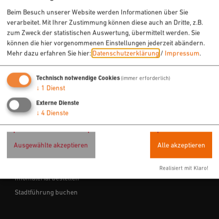
Freizeit
Beim Besuch unserer Website werden Informationen über Sie
Sehenswertes
verarbeitet. Mit Ihrer Zustimmung können diese auch an Dritte, z.B.
Veranstaltungen
zum Zweck der statistischen Auswertung, übermittelt werden. Sie
können die hier vorgenommenen Einstellungen jederzeit abändern.
Mehr dazu erfahren Sie hier:
Datenschutzerklärung
/
Impressum
.
ÜBERNACHTEN & EINKEHREN
Technisch notwendige Cookies
(immer erforderlich)
Hotels
↓
1
Dienst
Ferienwohnungen
Externe Dienste
Gastronomie
↓
4
Dienste
SERVICE
Ausgewählte akzeptieren
Alle akzeptieren
Tourist-Info
Realisiert mit Klaro!
Infomaterial bestellen
Stadtführung buchen