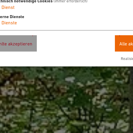
chnisch notwendige Cookies
(immer erforderlich)
1
Dienst
terne Dienste
4
Dienste
lte akzeptieren
Alle a
Realisi