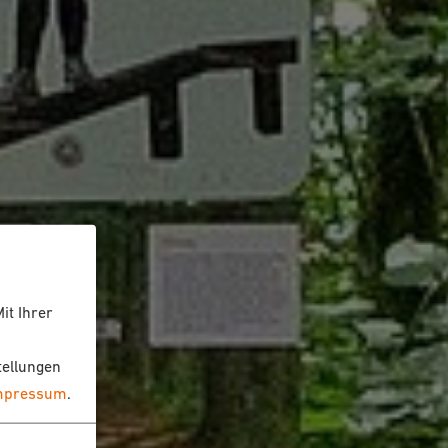
it Ihrer
tellungen
mpressum
.