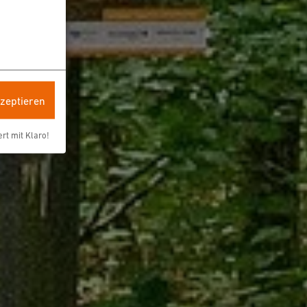
kzeptieren
ert mit Klaro!