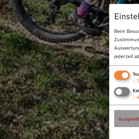
Einste
Beim Besuch
Zustimmung
Auswertung
jederzeit a
Te
↓
Ex
↓
Ausgewäh