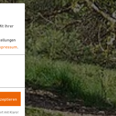
it Ihrer
tellungen
mpressum
.
kzeptieren
ert mit Klaro!