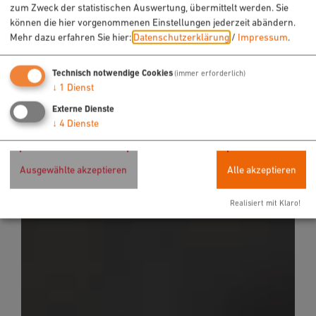
zum Zweck der statistischen Auswertung, übermittelt werden. Sie
können die hier vorgenommenen Einstellungen jederzeit abändern.
Mehr dazu erfahren Sie hier:
Datenschutzerklärung
/
Impressum
.
Technisch notwendige Cookies
(immer erforderlich)
↓
1
Dienst
Möchten Sie von OpenStreetMap/Leaflet bereitgestellte
Externe Dienste
externe Inhalte laden?
↓
4
Dienste
Ja, immer
Ausgewählte akzeptieren
Alle akzeptieren
Realisiert mit Klaro!