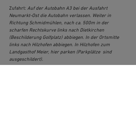
Zufahrt:
Auf der Autobahn A3 bei der Ausfahrt
Neumarkt-Ost die Autobahn verlassen. Weiter in
Richtung Schmidmühlen, nach ca. 500m in der
scharfen Rechtskurve links nach Dietkirchen
(Beschilderung Golfplatz) abbiegen. In der Ortsmitte
links nach Hilzhofen abbiegen. In Hilzhofen zum
Landgasthof Meier, hier parken (Parkplätze sind
ausgeschildert).
Wegbeschreibung:
Die Loipe beginnt am Parkplatz
Landgasthof Meier und verläuft auf dem Golfplatz
Hilzhofen. Sie ist mit Nordic Zentrum Neumarkt-
Hilzhofen ausgeschildert.
Verlauf:
Die Loipe startet vom Landgasthof aus in
nördlicher Richtung und führt in einem Rundkurs nach
Westen zurück zum Landgasthof. Die empfohlene
Fahrtrichtung ist entgegen dem Uhrzeiger.