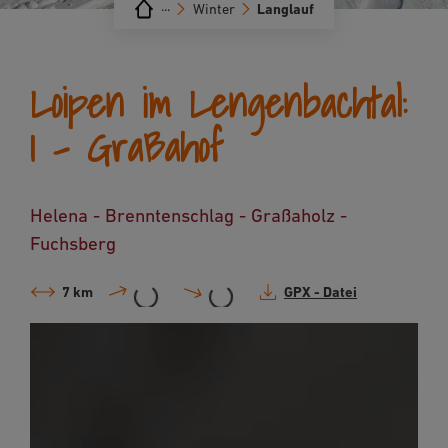
···
Winter
Langlauf
Loipen im Lengenbachtal:
1 - Graßahof
Helena - Brenntenschlag - Graßaholz -
Fuchsberg
7 km
GPX - Datei