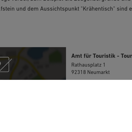
olfstein und dem Aussichtspunkt "Krähentisch" sind e
Amt für Touristik - Tou
Rathausplatz 1
92318 Neumarkt
enStreetMap/Leaflet“
09181 255-125
erne Inhalte laden?
Immer