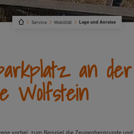
Lage und Anreise
Service
Mobilität
arkplatz an der
e Wolfstein
wege vorbei, zum Beispiel die Zeugenbergrunde und