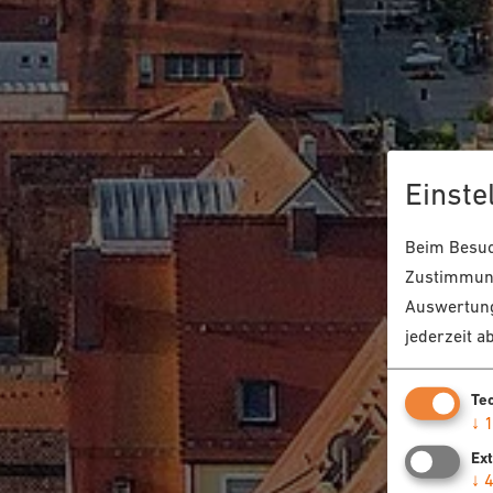
Einste
Beim Besuch
Zustimmung
Auswertung
jederzeit a
Te
↓
Ex
↓