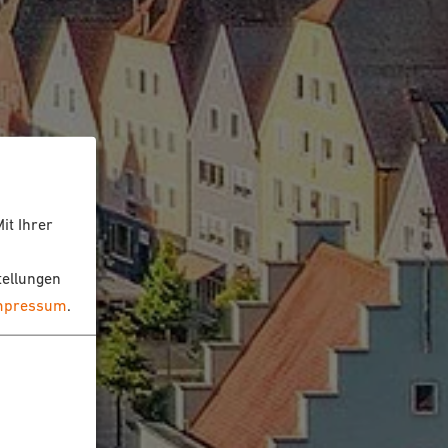
it Ihrer
tellungen
mpressum
.