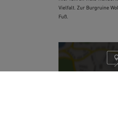
Vielfalt. Zur Burgruine W
Fuß.
Möchten Sie von „Op
bereitgestellte ext
Ja