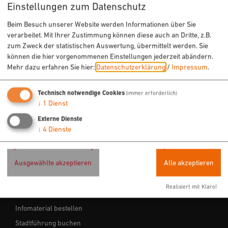
Einstellungen zum Datenschutz
Wandern
Freizeit
Beim Besuch unserer Website werden Informationen über Sie
verarbeitet. Mit Ihrer Zustimmung können diese auch an Dritte, z.B.
Sehenswertes
zum Zweck der statistischen Auswertung, übermittelt werden. Sie
Veranstaltungen
können die hier vorgenommenen Einstellungen jederzeit abändern.
Mehr dazu erfahren Sie hier:
Datenschutzerklärung
/
Impressum
.
ÜBERNACHTEN & EINKEHREN
Technisch notwendige Cookies
(immer erforderlich)
↓
1
Dienst
Hotels
Externe Dienste
Ferienwohnungen
↓
4
Dienste
Gastronomie
Ausgewählte akzeptieren
Alle akzeptieren
SERVICE
Realisiert mit Klaro!
Tourist-Info
Infomaterial bestellen
Stadtführung buchen