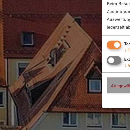
Beim Besuch
Zustimmung
Auswertung
jederzeit a
Te
↓
Ex
↓
Ausgewäh