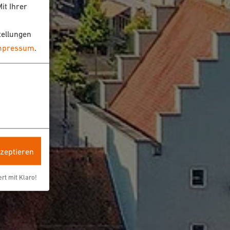
it Ihrer
tellungen
mpressum
.
kzeptieren
ert mit Klaro!