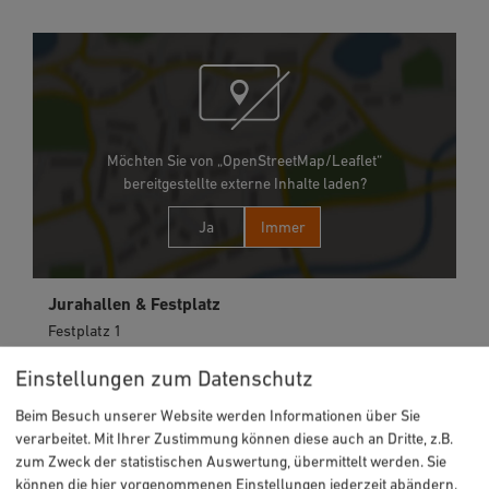
Möchten Sie von „OpenStreetMap/Leaflet“
bereitgestellte externe Inhalte laden?
Ja
Immer
Jurahallen & Festplatz
Festplatz 1
92318 Neumarkt
Einstellungen zum Datenschutz
09181 255-2621
Beim Besuch unserer Website werden Informationen über Sie
verarbeitet. Mit Ihrer Zustimmung können diese auch an Dritte, z.B.
zum Zweck der statistischen Auswertung, übermittelt werden. Sie
können die hier vorgenommenen Einstellungen jederzeit abändern.