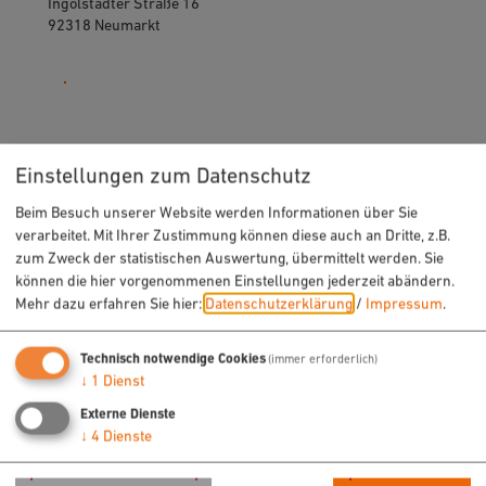
Ingolstädter Straße 16
92318 Neumarkt
09181 255-0
Einstellungen zum Datenschutz
Beim Besuch unserer Website werden Informationen über Sie
verarbeitet. Mit Ihrer Zustimmung können diese auch an Dritte, z.B.
zum Zweck der statistischen Auswertung, übermittelt werden. Sie
URLAUB & FREIZEIT
können die hier vorgenommenen Einstellungen jederzeit abändern.
Mehr dazu erfahren Sie hier:
Datenschutzerklärung
/
Impressum
.
Radfahren
Wandern
Technisch notwendige Cookies
(immer erforderlich)
Freizeit
↓
1
Dienst
Sehenswertes
Externe Dienste
Veranstaltungen
↓
4
Dienste