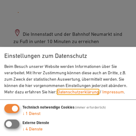
09181 255-0
Die Innenstadt und der Bahnhof Neumarkt sind
zu Fuß in unter 10 Minuten zu erreichen
Einstellungen zum Datenschutz
Beim Besuch unserer Website werden Informationen über Sie
verarbeitet. Mit Ihrer Zustimmung können diese auch an Dritte, z.B.
zum Zweck der statistischen Auswertung, übermittelt werden. Sie
können die hier vorgenommenen Einstellungen jederzeit abändern.
URLAUB & FREIZEIT
Mehr dazu erfahren Sie hier:
Datenschutzerklärung
/
Impressum
.
Radfahren
Technisch notwendige Cookies
(immer erforderlich)
Wandern
↓
1
Dienst
Freizeit
Externe Dienste
Sehenswertes
↓
4
Dienste
Veranstaltungen