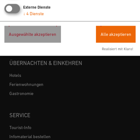
Radfahren
Externe Dienste
↓
4
Dienste
Wandern
Freizeit
Sehenswertes
Ausgewählte akzeptieren
Alle akzeptieren
Veranstaltungen
Realisiert mit Klaro!
ÜBERNACHTEN & EINKEHREN
Hotels
Ferienwohnungen
Gastronomie
SERVICE
Tourist-Info
Infomaterial bestellen