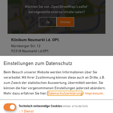
Möchten Sie von „OpenStreetMap/Leaflet“
bereitgestellte externe Inhalte laden?
Ja
Immer
Klinikum Neumarkt i.d. OPf.
Nürnberger Str. 12
92318 Neumarkt i.d.OPf.
Einstellungen zum Datenschutz
09181 420-0
Beim Besuch unserer Website werden Informationen über Sie
verarbeitet. Mit Ihrer Zustimmung können diese auch an Dritte, z.B.
zum Zweck der statistischen Auswertung, übermittelt werden. Sie
können die hier vorgenommenen Einstellungen jederzeit abändern.
Mehr dazu erfahren Sie hier:
Datenschutzerklärung
/
Impressum
.
Technisch notwendige Cookies
URLAUB & FREIZEIT
(immer erforderlich)
↓
1
Dienst