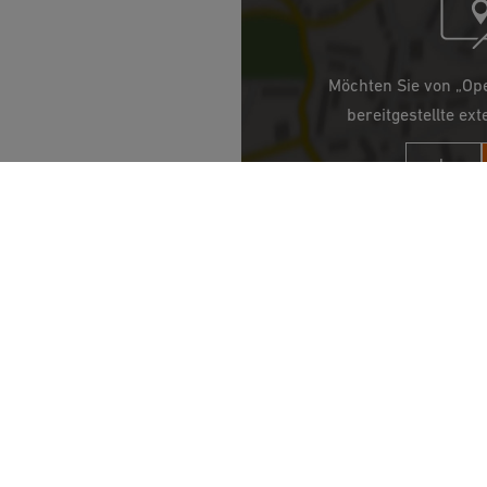
Möchten Sie von „Op
bereitgestellte ext
Ja