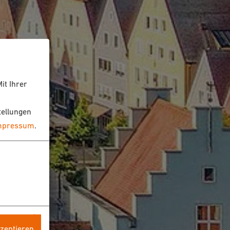
it Ihrer
tellungen
mpressum
.
kzeptieren