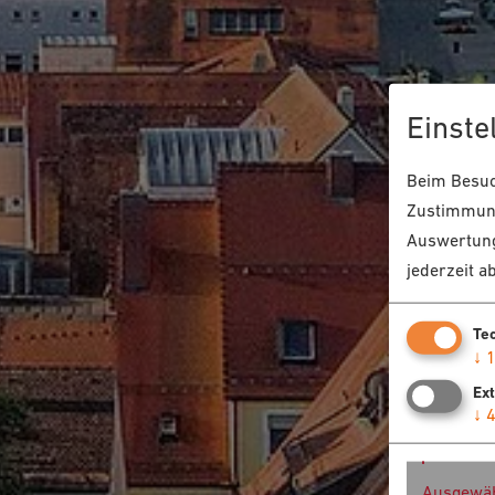
Einste
Beim Besuch
Zustimmung
Auswertung
jederzeit a
Te
↓
Ex
↓
Ausgewäh