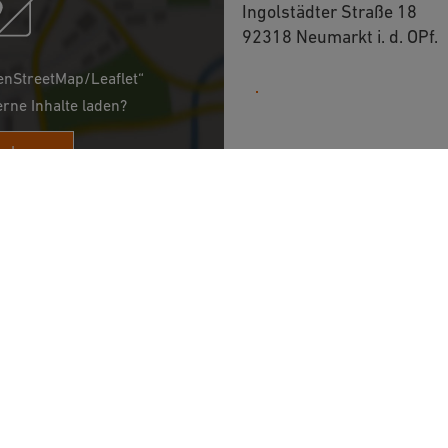
Ingolstädter Straße 18
92318 Neumarkt i. d. OPf.
enStreetMap/Leaflet“
09181 239-222
erne Inhalte laden?
Immer
URLAUB & FREIZEIT
ÜBERNACHTEN & EINK
Radfahren
Hotels
Wandern
Ferienwohnungen