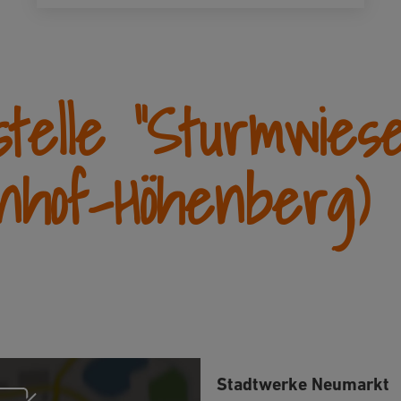
stelle "Sturmwiese
nhof-Höhenberg)
Stadtwerke Neumarkt