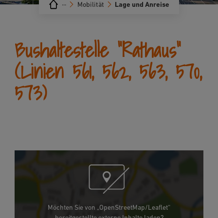
···
Mobilität
Lage und Anreise
Bushaltestelle "Rathaus"
(Linien 561, 562, 563, 570,
573)
Möchten Sie von „OpenStreetMap/Leaflet“
bereitgestellte externe Inhalte laden?