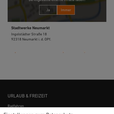
Ja
Immer
Stadtwerke Neumarkt
Ingolstädter Straße 18
92318 Neumarkt i. d. OPf.
09181 239-222
URLAUB & FREIZEIT
Radfahren
Wandern