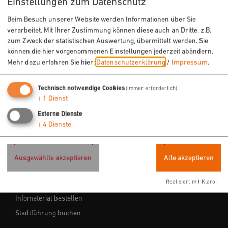
Einstellungen zum Datenschutz
Freizeit
Beim Besuch unserer Website werden Informationen über Sie
Sehenswertes
verarbeitet. Mit Ihrer Zustimmung können diese auch an Dritte, z.B.
zum Zweck der statistischen Auswertung, übermittelt werden. Sie
Veranstaltungen
können die hier vorgenommenen Einstellungen jederzeit abändern.
Mehr dazu erfahren Sie hier:
Datenschutzerklärung
/
Impressum
.
ÜBERNACHTEN & EINKEHREN
Technisch notwendige Cookies
(immer erforderlich)
↓
1
Dienst
Hotels
Ferienwohnungen
Externe Dienste
↓
4
Dienste
Gastronomie
Ausgewählte akzeptieren
Alle akzeptieren
SERVICE
Realisiert mit Klaro!
Tourist-Info
Infomaterial bestellen
Stadtführung buchen