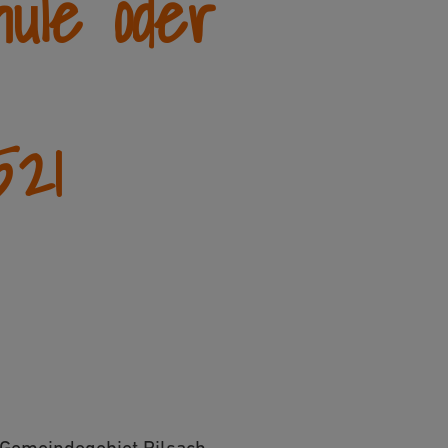
hule oder
521
Gemeindegebiet Pilsach