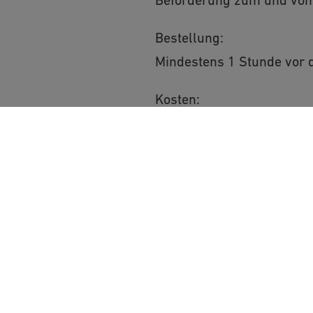
Bestellung:
Mindestens 1 Stunde vor 
Kosten:
VGN-Tarif plus Zuschlag E
Möchten Sie von „Op
bereitgestellte ext