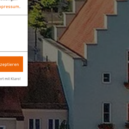
mpressum
.
kzeptieren
ert mit Klaro!