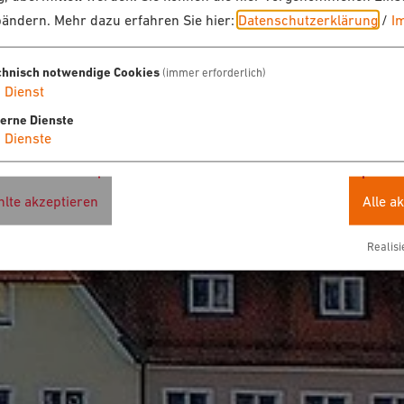
bändern.
Mehr dazu erfahren Sie hier:
Datenschutzerklärung
/
I
chnisch notwendige Cookies
(immer erforderlich)
1
Dienst
terne Dienste
4
Dienste
lte akzeptieren
Alle a
Realisi