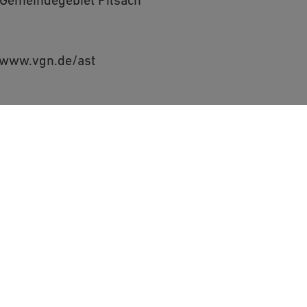
 www.vgn.de/ast
Verkehrsverbund