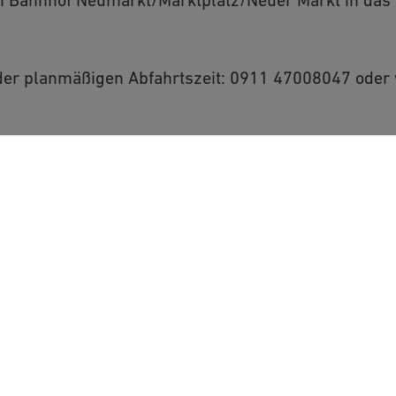
der planmäßigen Abfahrtszeit: 0911 47008047 oder
inzelfahrschein Preisstufe 1
Info-Telefon des VGN (
Großraum Nürnberg)
Rothenburger Str. 9
90443 Nürnberg
enStreetMap/Leaflet“
erne Inhalte laden?
0911 27075-99