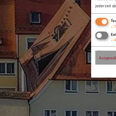
jederzeit a
Te
↓
Ex
↓
Ausgewäh