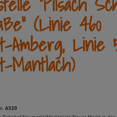
stelle "Pilsach Sc
aße" (Linie 460
t-Amberg, Linie 
t-Mantlach)
r. A520
 Bahnhof Neumarkt/Marktplatz/Neuer Markt in das 