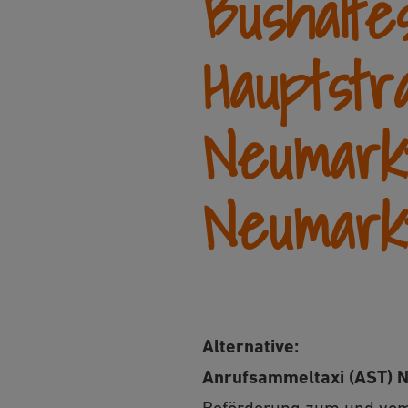
Bushalte
Hauptstr
Neumark
Neumark
Alternative:
Anrufsammeltaxi (AST) N
Beförderung zum und vom