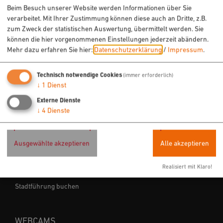
Sehenswertes
Beim Besuch unserer Website werden Informationen über Sie
verarbeitet. Mit Ihrer Zustimmung können diese auch an Dritte, z.B.
Veranstaltungen
zum Zweck der statistischen Auswertung, übermittelt werden. Sie
können die hier vorgenommenen Einstellungen jederzeit abändern.
Mehr dazu erfahren Sie hier:
Datenschutzerklärung
/
Impressum
.
ÜBERNACHTEN & EINKEHREN
Hotels
Technisch notwendige Cookies
(immer erforderlich)
↓
1
Dienst
Ferienwohnungen
Externe Dienste
Gastronomie
↓
4
Dienste
SERVICE
Ausgewählte akzeptieren
Alle akzeptieren
Tourist-Info
Realisiert mit Klaro!
Infomaterial bestellen
Stadtführung buchen
WEBCAMS