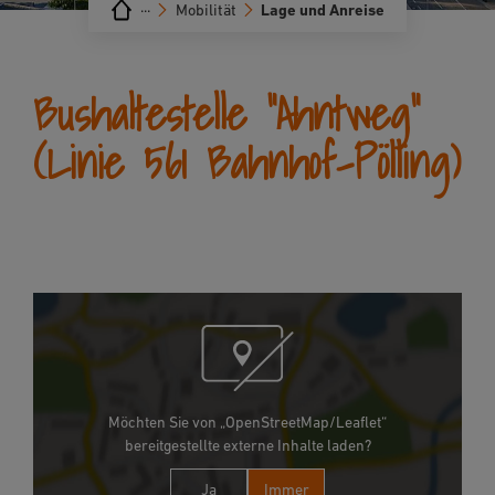
···
Mobilität
Lage und Anreise
Bushaltestelle "Ahntweg"
(Linie 561 Bahnhof-Pölling)
Möchten Sie von „OpenStreetMap/Leaflet“
bereitgestellte externe Inhalte laden?
Ja
Immer