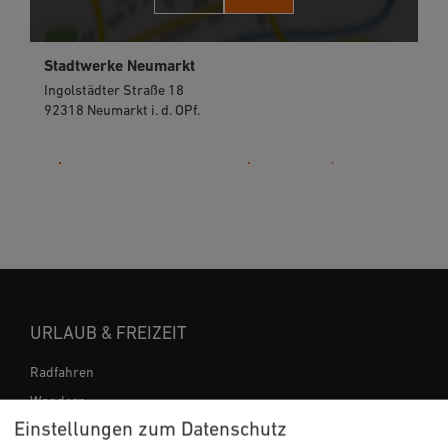
Stadtwerke Neumarkt
Ingolstädter Straße 18
92318 Neumarkt i. d. OPf.
09181 239-222
URLAUB & FREIZEIT
Radfahren
Wandern
Einstellungen zum Datenschutz
Freizeit