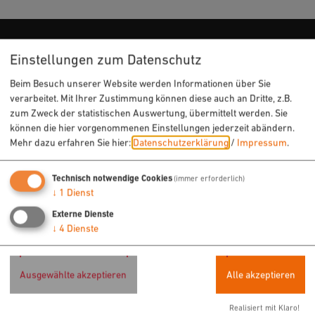
Einstellungen zum Datenschutz
URLAUB & FREIZEIT
Beim Besuch unserer Website werden Informationen über Sie
Radfahren
verarbeitet. Mit Ihrer Zustimmung können diese auch an Dritte, z.B.
Wandern
zum Zweck der statistischen Auswertung, übermittelt werden. Sie
können die hier vorgenommenen Einstellungen jederzeit abändern.
Freizeit
Mehr dazu erfahren Sie hier:
Datenschutzerklärung
/
Impressum
.
Sehenswertes
Veranstaltungen
Technisch notwendige Cookies
(immer erforderlich)
↓
1
Dienst
Externe Dienste
ÜBERNACHTEN & EINKEHREN
↓
4
Dienste
Hotels
Ferienwohnungen
Ausgewählte akzeptieren
Alle akzeptieren
Gastronomie
Realisiert mit Klaro!