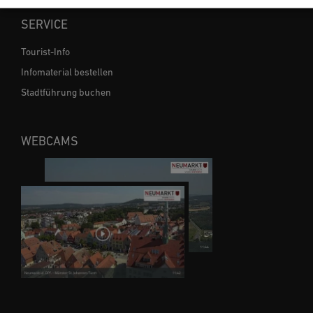
SERVICE
Tourist-Info
Infomaterial bestellen
Stadtführung buchen
WEBCAMS