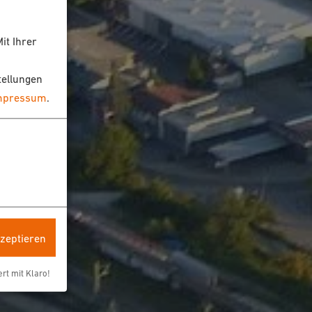
it Ihrer
tellungen
mpressum
.
kzeptieren
ert mit Klaro!