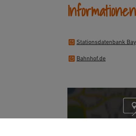
Informatione
Stationsdatenbank Bay
Bahnhof.de
Möchten Sie von „Op
bereitgestellte ext