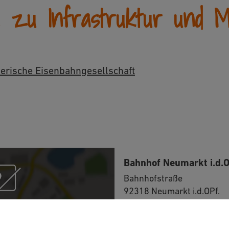
n zu Infrastruktur und Mob
erische Eisenbahngesellschaft
Bahnhof Neumarkt i.d.O
Bahnhofstraße
92318 Neumarkt i.d.OPf.
enStreetMap/Leaflet“
030 2970
erne Inhalte laden?