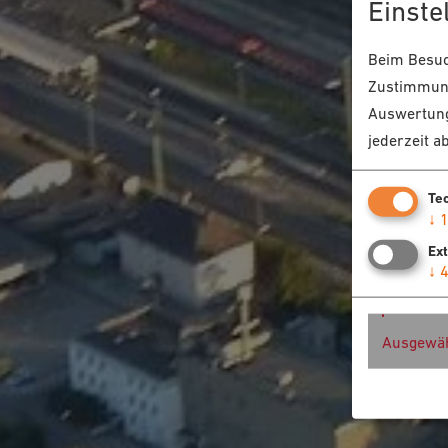
Einste
Beim Besuch
Zustimmung
Auswertung
jederzeit a
Te
↓
Ex
↓
Ausgewäh