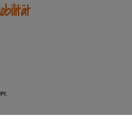
ilität
Pf.