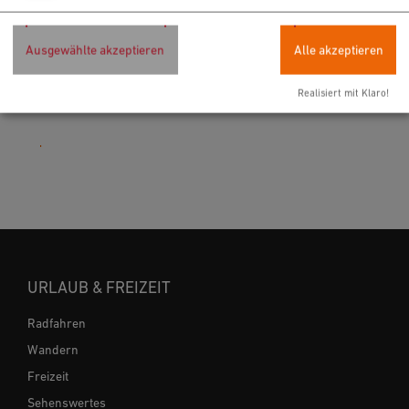
Rathausplatz 1
92318 Neumarkt i.d.OPf.
Ausgewählte akzeptieren
Alle akzeptieren
09181 255-125
E-Mail
Realisiert mit Klaro!
Website
URLAUB & FREIZEIT
Radfahren
Wandern
Freizeit
Sehenswertes