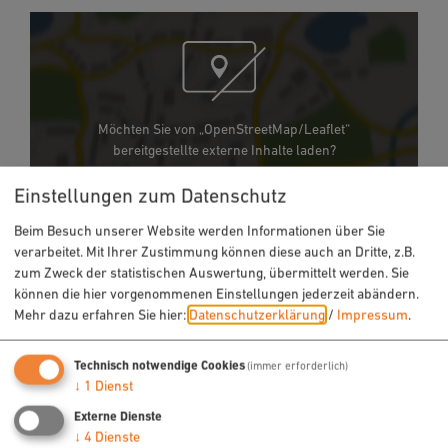
Möchten Sie von „OpenStreetMap/Leaflet“
bereitgestellte externe Inhalte laden?
Ja
Immer
Einstellungen zum Datenschutz
Beim Besuch unserer Website werden Informationen über Sie
verarbeitet. Mit Ihrer Zustimmung können diese auch an Dritte, z.B.
Treffpunkt: Bahnhofsplatz Neumarkt
zum Zweck der statistischen Auswertung, übermittelt werden. Sie
92318 Neumarkt i.d.OPf.
können die hier vorgenommenen Einstellungen jederzeit abändern.
Mehr dazu erfahren Sie hier:
Datenschutzerklärung
/
Impressum
.
Technisch notwendige Cookies
(immer erforderlich)
Kontakt
↓
1
Dienst
Externe Dienste
↓
4
Dienste
Tourist-Information Neumarkt