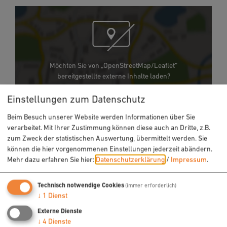
Möchten Sie von „OpenStreetMap/Leaflet“
bereitgestellte externe Inhalte laden?
Ja
Immer
Einstellungen zum Datenschutz
Beim Besuch unserer Website werden Informationen über Sie
verarbeitet. Mit Ihrer Zustimmung können diese auch an Dritte, z.B.
Treffpunkt: Bahnhofsplatz Neumarkt
zum Zweck der statistischen Auswertung, übermittelt werden. Sie
92318 Neumarkt i.d.OPf.
können die hier vorgenommenen Einstellungen jederzeit abändern.
Mehr dazu erfahren Sie hier:
Datenschutzerklärung
/
Impressum
.
Technisch notwendige Cookies
(immer erforderlich)
Kontakt
↓
1
Dienst
Externe Dienste
↓
4
Dienste
Tourist-Information Neumarkt