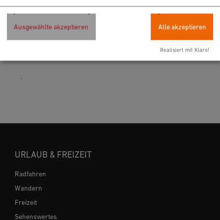
Rathausplatz 1
92318 Neumarkt i.d.OPf.
Ausgewählte akzeptieren
Alle akzeptieren
09181 255-125
E-Mail
Realisiert mit Klaro!
Website
URLAUB & FREIZEIT
Radfahren
Wandern
Freizeit
Sehenswertes