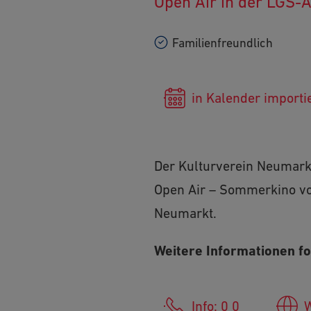
Open Air in der LGS-
Familienfreundlich
in Kalender importi
Der Kulturverein Neumarkt
Open Air – Sommerkino vo
Neumarkt.
Weitere Informationen f
Info: 0 0
W