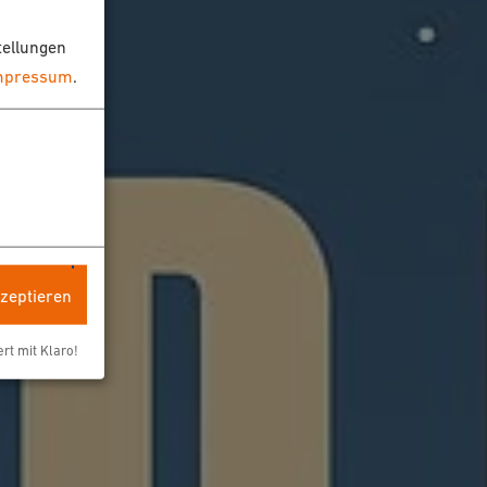
tellungen
mpressum
.
kzeptieren
ert mit Klaro!