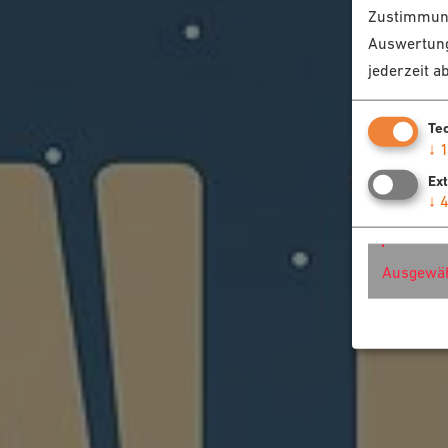
Zustimmung
Auswertung
jederzeit a
Te
↓
Ex
↓
Ausgewäh