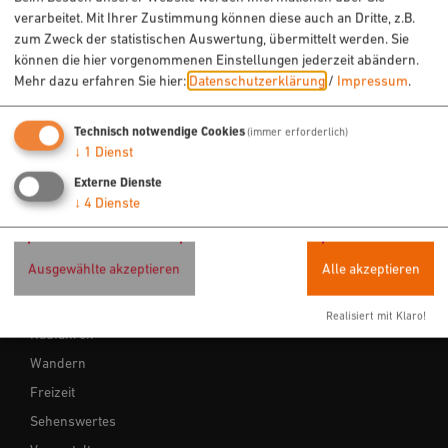
91550 Dinkelsbühl
verarbeitet. Mit Ihrer Zustimmung können diese auch an Dritte, z.B.
zum Zweck der statistischen Auswertung, übermittelt werden. Sie
können die hier vorgenommenen Einstellungen jederzeit abändern.
09852 908975
Mehr dazu erfahren Sie hier:
Datenschutzerklärung
/
Impressum
.
Technisch notwendige Cookies
(immer erforderlich)
0177 6789351
E-Mail
↓
1
Dienst
Externe Dienste
↓
4
Dienste
Ausgewählte akzeptieren
Alle akzeptieren
URLAUB & FREIZEIT
Realisiert mit Klaro!
Radfahren
Wandern
Freizeit
Sehenswertes