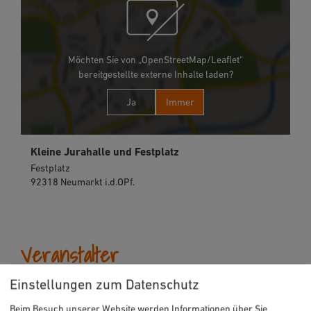
Möchten Sie von „OpenStreetMap/Leaflet“
bereitgestellte externe Inhalte laden?
Ja
Immer
Kleine Jurahalle und Festplatz
Festplatz
92318 Neumarkt i.d.OPf.
Veranstalter
Einstellungen zum Datenschutz
Enkler's Floh- und Trödelmärke
Mutschachweg 17
Beim Besuch unserer Website werden Informationen über Sie