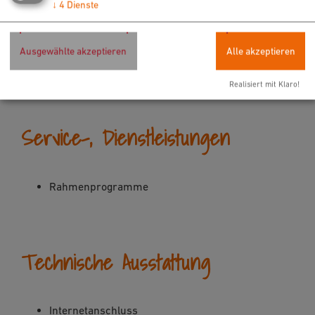
↓
4
Dienste
Das Catering ist frei wählbar und kann auch von extern
Ausgewählte akzeptieren
Alle akzeptieren
organisiert werden.
Realisiert mit Klaro!
Service-, Dienstleistungen
Rahmenprogramme
Technische Ausstattung
Internetanschluss