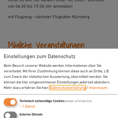
von 06:30 bis 19:30 Uhr anmelden)
mit Flugzeug - nächster Flughafen Nürnberg
Mögliche Veranstaltungen
Einstellungen zum Datenschutz
Seminar / Tagung
Beim Besuch unserer Website werden Informationen über Sie
Pressekonferenzen
verarbeitet. Mit Ihrer Zustimmung können diese auch an Dritte, z.B.
Vorführungen
zum Zweck der statistischen Auswertung, übermittelt werden. Sie
Ausstellungen
können die hier vorgenommenen Einstellungen jederzeit abändern.
Mehr dazu erfahren Sie hier:
Datenschutzerklärung
/
Impressum
.
Feierlichkeiten
Technisch notwendige Cookies
(immer erforderlich)
↓
1
Dienst
Gastronomie
Externe Dienste