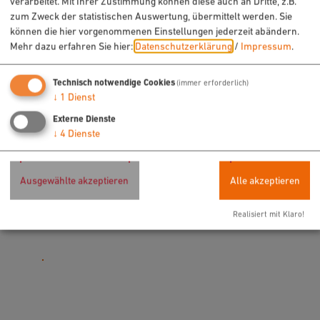
verarbeitet. Mit Ihrer Zustimmung können diese auch an Dritte, z.B.
zum Zweck der statistischen Auswertung, übermittelt werden. Sie
können die hier vorgenommenen Einstellungen jederzeit abändern.
Mehr dazu erfahren Sie hier:
Datenschutzerklärung
/
Impressum
.
Technisch notwendige Cookies
(immer erforderlich)
Möchten Sie von „OpenStreetMap/Leaflet“
↓
1
Dienst
bereitgestellte externe Inhalte laden?
Externe Dienste
↓
4
Dienste
Ja
Immer
Ausgewählte akzeptieren
Alle akzeptieren
Festsäle der Residenz
Residenzplatz 7
Realisiert mit Klaro!
92318 Neumarkt i.d.OPf.
09181 255-2660