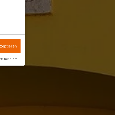
kzeptieren
ert mit Klaro!