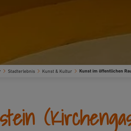
Kunst im öffentlichen R
Stadterlebnis
Kunst & Kultur
tein (Kirchengas