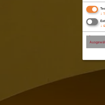
Te
↓
Ex
↓
Ausgewäh