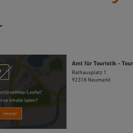
Amt für Touristik - Tou
Rathausplatz 1
92318 Neumarkt
enStreetMap/Leaflet“
09181 255-125
erne Inhalte laden?
Immer