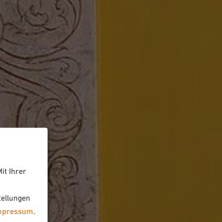
it Ihrer
tellungen
mpressum
.