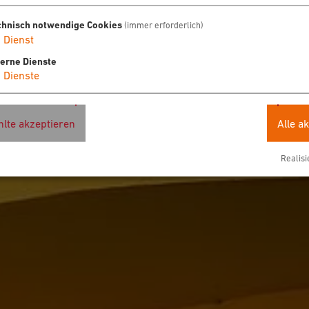
chnisch notwendige Cookies
(immer erforderlich)
1
Dienst
terne Dienste
4
Dienste
lte akzeptieren
Alle a
Realisi