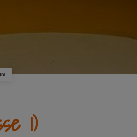
aum
se 1)