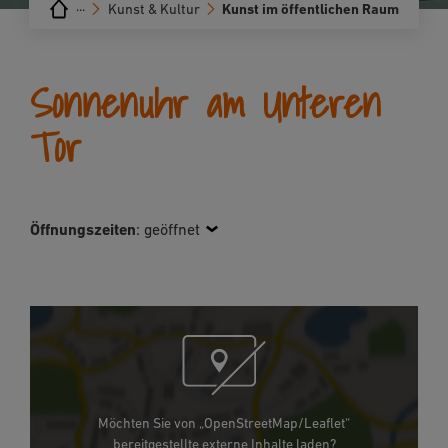
···
Kunst & Kultur
Kunst im öffentlichen Raum
Sonnenuhr am Unteren
Tor
Öffnungszeiten
:
geöffnet
Möchten Sie von „OpenStreetMap/Leaflet“
bereitgestellte externe Inhalte laden?