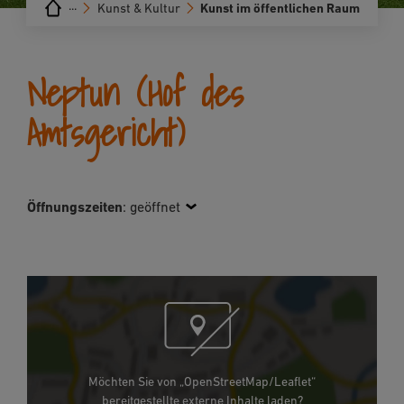
···
Kunst & Kultur
Kunst im öffentlichen Raum
Neptun (Hof des
Amtsgericht)
Öffnungszeiten
:
geöffnet
Möchten Sie von „OpenStreetMap/Leaflet“
bereitgestellte externe Inhalte laden?