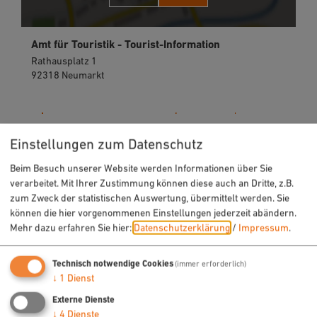
Amt für Touristik - Tourist-Information
Rathausplatz 1
92318 Neumarkt
09181 255-125
Einstellungen zum Datenschutz
Beim Besuch unserer Website werden Informationen über Sie
verarbeitet. Mit Ihrer Zustimmung können diese auch an Dritte, z.B.
zum Zweck der statistischen Auswertung, übermittelt werden. Sie
können die hier vorgenommenen Einstellungen jederzeit abändern.
Mehr dazu erfahren Sie hier:
Datenschutzerklärung
/
Impressum
.
URLAUB & FREIZEIT
Radfahren
Technisch notwendige Cookies
(immer erforderlich)
↓
1
Dienst
Wandern
Externe Dienste
Freizeit
↓
4
Dienste