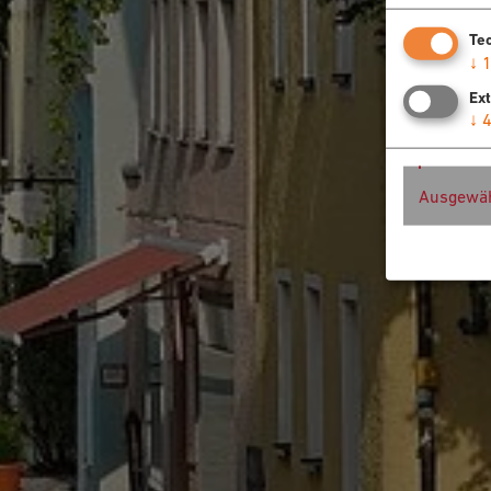
Te
↓
Ex
↓
Ausgewäh