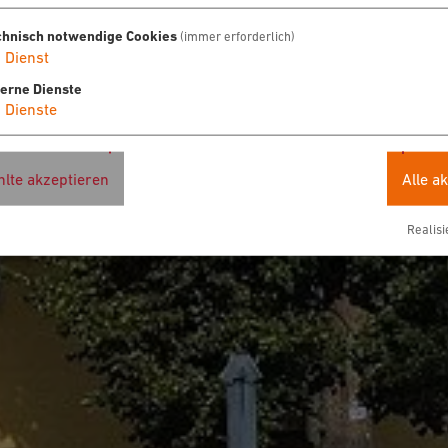
chnisch notwendige Cookies
(immer erforderlich)
1
Dienst
terne Dienste
4
Dienste
lte akzeptieren
Alle a
Realisi