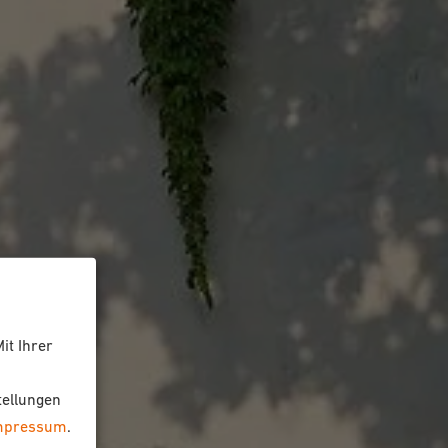
it Ihrer
tellungen
mpressum
.