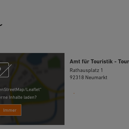
Amt für Touristik - Tou
Rathausplatz 1
92318 Neumarkt
enStreetMap/Leaflet“
09181 255-125
erne Inhalte laden?
Immer