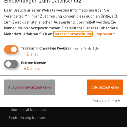
Einstellungen zum Datenschutz
Freizeit
Beim Besuch unserer Website werden Informationen über Sie
Sehenswertes
verarbeitet. Mit Ihrer Zustimmung können diese auch an Dritte, z.B.
zum Zweck der statistischen Auswertung, übermittelt werden. Sie
Veranstaltungen
können die hier vorgenommenen Einstellungen jederzeit abändern.
Mehr dazu erfahren Sie hier:
Datenschutzerklärung
/
Impressum
.
ÜBERNACHTEN & EINKEHREN
Technisch notwendige Cookies
(immer erforderlich)
Hotels
↓
1
Dienst
Ferienwohnungen
Externe Dienste
↓
4
Dienste
Gastronomie
Ausgewählte akzeptieren
Alle akzeptieren
SERVICE
Realisiert mit Klaro!
Tourist-Info
Infomaterial bestellen
Stadtführung buchen