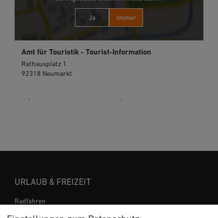
Ja
Immer
Amt für Touristik - Tourist-Information
Rathausplatz 1
92318 Neumarkt
09181 255-125
URLAUB & FREIZEIT
Radfahren
Wandern